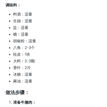
调味料：
料酒：适量
生抽：适量
盐：适量
糖：适量
胡椒粉：适量
八角：2-3个
桂皮：1块
大料：2-3颗
香叶：2片
冰糖：适量
麻油：适量
做法步骤：
准备牛腩肉：